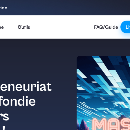
tion
pe
Outils
FAQ/Guide
Li
reneuriat
fondie
rs