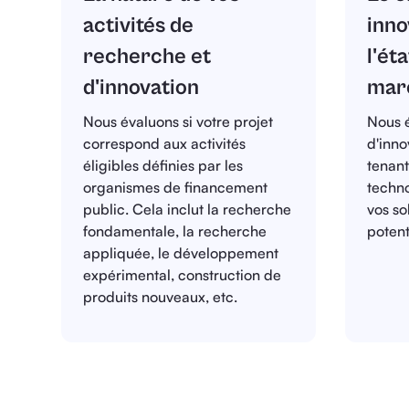
activités de
inno
recherche et
l'ét
d'innovation
mar
Nous évaluons si votre projet
Nous é
correspond aux activités
d'inno
éligibles définies par les
tenan
organismes de financement
techno
public. Cela inclut la recherche
vos so
fondamentale, la recherche
potent
appliquée, le développement
expérimental, construction de
produits nouveaux, etc.