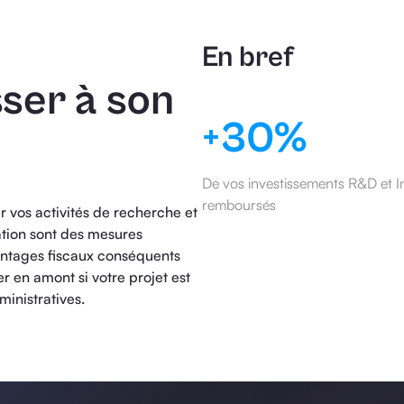
En bref
sser à son
+30%
De vos investissements R&D et I
remboursés
 vos activités de recherche et
ation sont des mesures
vantages fiscaux conséquents
r en amont si votre projet est
inistratives.