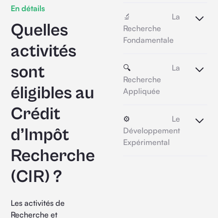
En détails
🔬 La
Quelles
Recherche
Fondamentale
activités
Acquérir de nouvelles
sont
🔍
La
connaissances
Recherche
théoriques (schémas
éligibles au
Appliquée
explicatifs et théories
interprétatives)
Crédit
Acquérir des nouvelles
⚙️
Le
connaissances dans un
d’Impôt
Développement
domaine d’application
Expérimental
(modèles probatoires
Recherche
de produit, d’opération
Création ou
ou de méthode)
(CIR)
?
amélioration
substantielle d’un
produit, d’un procédé,
Les activités de
d’un processus, d’un
Recherche et