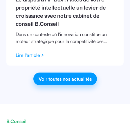
propriété intellectuelle un levier de
croissance avec notre cabinet de
conseil B.Conseil
Dans un contexte où l'innovation constitue un
moteur stratégique pour la compétitivité des
entreprises, le dispositif IP Box (Intellectual
Property Box) émerge comme une solution
Lire l'article
fiscale de premier ordre pour valoriser les actifs
immatériels. Destiné aux entreprises générant des
revenus liés à des brevets, des Certificats
Voir toutes nos actualités
d’Obtention Végétal (COV), logiciels protégés par
les droits d’auteur, l’IP Box offre un levier
substantiel pour réduire la charge fiscale tout en
renforçant les investissements en recherche et
développement (R&D).
B.Conseil