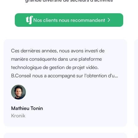
Nos clients nous recommandent
Ces dernières années, nous avons investi de
manière conséquente dans une plateforme
technologique de gestion de projet vidéo.
B.Conseil nous a accompagné sur l'obtention d'un
CII. Les équipes de B.Conseil ont été à l'écoute et
ont su rendre intelligible la diversité des
fonctionnalités que nous avons construites ces 3
Mathieu Tonin
dernières années. Elles ont été également très
Kronik
présentes dans les relances auprès de
l'administration.